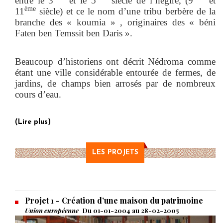
entre le 3
et le 5
siècle de l’hégire, (9
et
ème
11
siècle) et ce le nom d’une tribu berbère de la
branche des « koumia » , originaires des « béni
Faten ben Temssit ben Daris ».
Beaucoup d’historiens ont décrit Nédroma comme
étant une ville considérable entourée de fermes, de
jardins, de champs bien arrosés par de nombreux
cours d’eau.
(Lire plus)
LES PROJETS
Projet 1
- Création d’une maison du patrimoine
Union européenne
Du 01-01-2004 au 28-02-2005