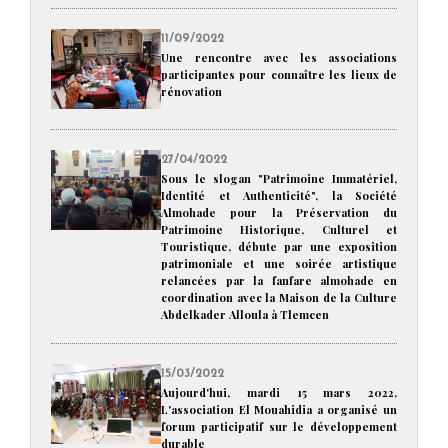
11/09/2022
Une rencontre avec les associations
participantes pour connaître les lieux de
rénovation
27/04/2022
Sous le slogan "Patrimoine Immatériel,
Identité et Authenticité", la Société
Almohade pour la Préservation du
Patrimoine Historique, Culturel et
Touristique, débute par une exposition
patrimoniale et une soirée artistique
relancées par la fanfare almohade en
coordination avec la Maison de la Culture
Abdelkader Alloula à Tlemcen
15/03/2022
Aujourd'hui, mardi 15 mars 2022,
L'association El Mouahidia a organisé un
forum participatif sur le développement
durable