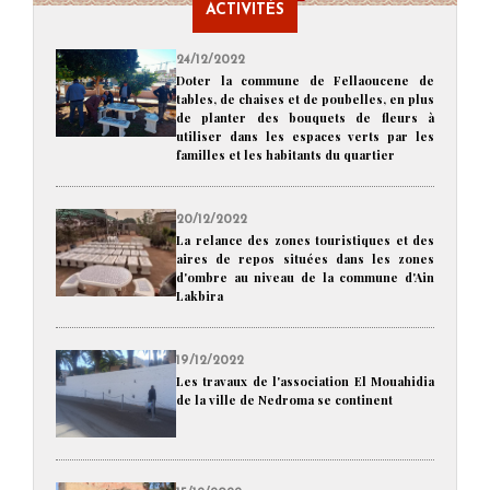
ACTIVITÉS
24/12/2022
Doter la commune de Fellaoucene de
tables, de chaises et de poubelles, en plus
de planter des bouquets de fleurs à
utiliser dans les espaces verts par les
familles et les habitants du quartier
20/12/2022
La relance des zones touristiques et des
aires de repos situées dans les zones
d'ombre au niveau de la commune d'Ain
Lakbira
19/12/2022
Les travaux de l'association El Mouahidia
de la ville de Nedroma se continent