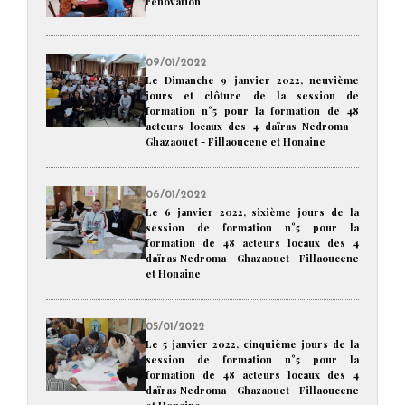
rénovation
09/01/2022
Le Dimanche 9 janvier 2022, neuvième
jours et clôture de la session de
formation n°5 pour la formation de 48
acteurs locaux des 4 daïras Nedroma -
Ghazaouet - Fillaoucene et Honaine
06/01/2022
Le 6 janvier 2022, sixième jours de la
session de formation n°5 pour la
formation de 48 acteurs locaux des 4
daïras Nedroma - Ghazaouet - Fillaoucene
et Honaine
05/01/2022
Le 5 janvier 2022, cinquième jours de la
session de formation n°5 pour la
formation de 48 acteurs locaux des 4
daïras Nedroma - Ghazaouet - Fillaoucene