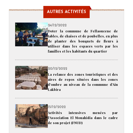
AUTRES ACTIVITÉS
24/12/2022
Doter la commune de Fellaoucene de
tables, de chaises et de poubelles, en plus
de planter des bouquets de fleurs à
utiliser dans les espaces verts par les
familles et les habitants du quartier
20/12/2022
La relance des zones touristiques et des
aires de repos situées dans les zones
d'ombre au niveau de la commune d'Ain
Lakbira
15/12/2022
Activités intensives menées par
l'Association El Mouahidia dans le cadre
de son projet (FNUD)