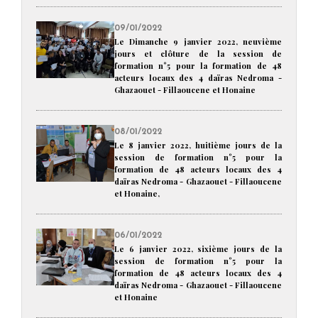
09/01/2022
Le Dimanche 9 janvier 2022, neuvième
jours et clôture de la session de
formation n°5 pour la formation de 48
acteurs locaux des 4 daïras Nedroma -
Ghazaouet - Fillaoucene et Honaine
08/01/2022
Le 8 janvier 2022, huitième jours de la
session de formation n°5 pour la
formation de 48 acteurs locaux des 4
daïras Nedroma - Ghazaouet - Fillaoucene
et Honaine,
06/01/2022
Le 6 janvier 2022, sixième jours de la
session de formation n°5 pour la
formation de 48 acteurs locaux des 4
daïras Nedroma - Ghazaouet - Fillaoucene
et Honaine