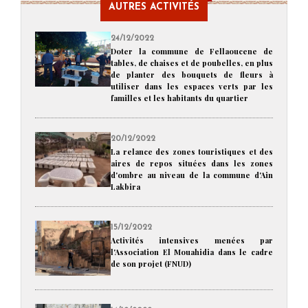
AUTRES ACTIVITÉS
24/12/2022
Doter la commune de Fellaoucene de
tables, de chaises et de poubelles, en plus
de planter des bouquets de fleurs à
utiliser dans les espaces verts par les
familles et les habitants du quartier
20/12/2022
La relance des zones touristiques et des
aires de repos situées dans les zones
d'ombre au niveau de la commune d'Ain
Lakbira
15/12/2022
Activités intensives menées par
l'Association El Mouahidia dans le cadre
de son projet (FNUD)