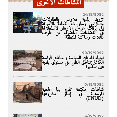
النشاطات الأخرى
24/12/2022
تزويد بلدية فلاوسن بالطاولات
والكراسي وحاويات القمامة بالإضافة
إلى باقات غرس الازهار لاستغلالها
في الفضاءات الخضراء من طرف
عائلات وساكنة المنطقة
20/12/2022
احياء المناطق السياحة و مناطق الراحة
الكائنة بمناطق الظل على مستوى بلدية
عين لكبيرة
15/12/2022
نشاطات مكثفة تقوم بها الجمعية
الموحدية في إطار مشروعها
(FNUD)
14/12/2022