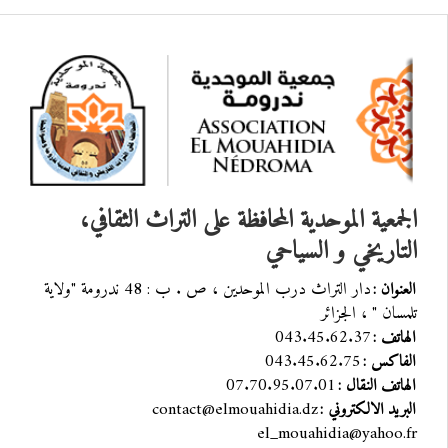
الجمعية الموحدية المحافظة على التراث الثقافي،
التاريخي و السياحي
دار التراث درب الموحدين ، ص . ب : 48 ندرومة "ولاية
العنوان :
تلمسان " ، الجزائر
043.45.62.37
الهاتف :
043.45.62.75
الفاكس :
07.70.95.07.01
الهاتف النقال :
contact@elmouahidia.dz
البريد الالكتروني :
el_mouahidia@yahoo.fr