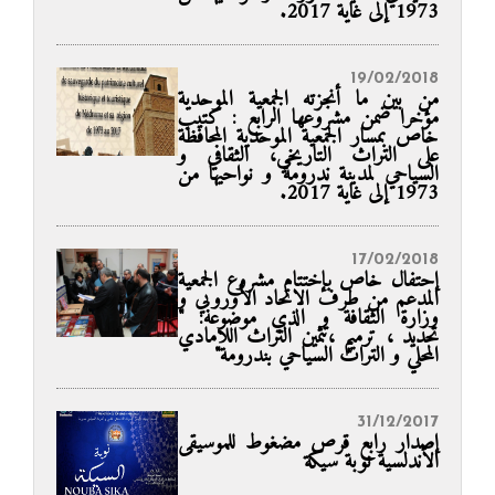
1973 إلى غاية 2017.
19/02/2018
من بين ما أنجزته الجمعية الموحدية
مؤخرا ضمن مشروعها الرابع : كتيب
خاص بمسار الجمعية الموحدية المحافظة
على التراث التاريخي، الثقافي و
السياحي لمدينة ندرومة و نواحيها من
1973 إلى غاية 2017.
17/02/2018
إحتفال خاص بإختتام مشروع الجمعية
المدعم من طرف الاتحاد الأوروبي و
وزارة الثقافة و الذي موضوعه: "
تحديد ، ترميم ،تثمين التراث اللامادي
المحلي و التراث السياحي بندرومة"
31/12/2017
إصدار رابع قرص مضغوط للموسيقى
الأندلسية نوبة سيكة