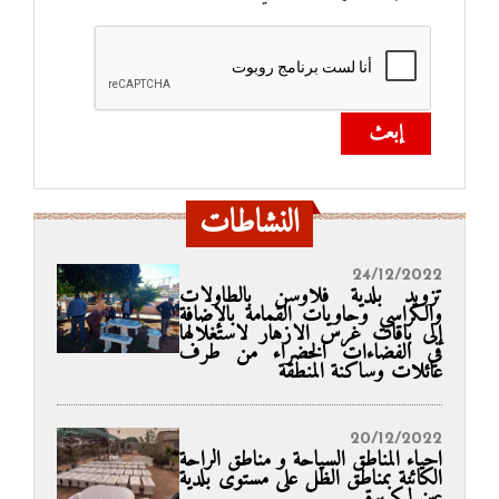
إبعث
النشاطات
24/12/2022
تزويد بلدية فلاوسن بالطاولات
والكراسي وحاويات القمامة بالإضافة
إلى باقات غرس الازهار لاستغلالها
في الفضاءات الخضراء من طرف
عائلات وساكنة المنطقة
20/12/2022
احياء المناطق السياحة و مناطق الراحة
الكائنة بمناطق الظل على مستوى بلدية
عين لكبيرة