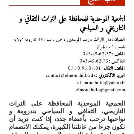
الجمعية الموحدية للمحافظة على التراث الثقافي و
التاريخي و السياحي
دار التراث درب الموحدين ، ص . ب : 48 ندرومة "ولاية
العنوان :
تلمسان " ، الجزائر
043.45.62.37
الهاتف :
043.45.62.75
الفاكس :
07.70.95.07.01
الهاتف النقال :
contact@elmouahidia.dz
البريد الالكتروني :
el_mouahidia@yahoo.fr
elmouahidia@gmail.com
الجمعية الموحدية
المحافظة على التراث
التاريخي، الثقافي و السياحي بندرومة و
نواحيها
ترحب بأعضاء جدد، إذا كنت تريد أن
تكون جزءا من عائلتنا الكبيرة، يمكنك الانضمام