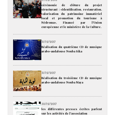
17/02/2018
cérémonie de clôture du projet
structurant : «Identification, restauration,
valorisation du patrimoine immatériel
local et promotion du tourisme à
Nédroma», Financé par l'Union
européenne et le ministère de la Culture.
31/12/2017
Réalisation du quatrième CD de musique
arabo-andalouse Nouba Sika
31/12/2017
Réalisation du troisième CD de musique
arabo-andalouse Nouba Maya
30/12/2017
les différentes presses écrites parlent
sur les activités de l'association